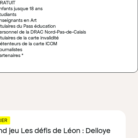
RATUIT
nfants jusque 18 ans
tudiants
nseignants en Art
itulaires du Pass éducation
ersonnel de la DRAC Nord-Pas-de-Calais
itulaires de la carte invalidité
étenteurs de la carte ICOM
ournalistes
artenaires *
IER
l'article :
d jeu Les défis de Léon : Delloye