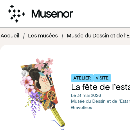
Aller au pied de page
Aller au menu
Aller au contenu
Accueil
/
Les musées
/
Musée du Dessin et de l'
Page d'accueil
ATELIER
VISITE
La fête de l'e
Le
31 mai 2026
Musée du Dessin et de l'Esta
Gravelines