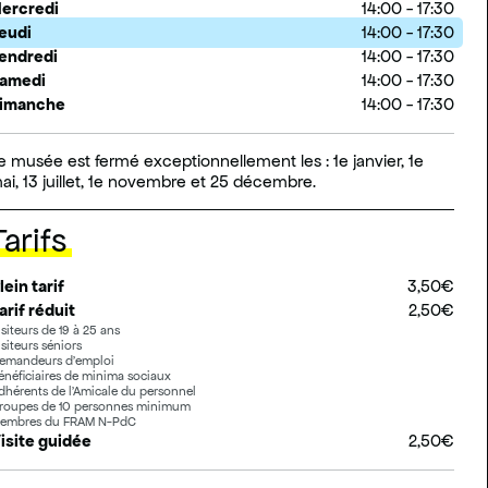
ercredi
14:00 - 17:30
(aujourd'hui)
eudi
14:00 - 17:30
endredi
14:00 - 17:30
amedi
14:00 - 17:30
imanche
14:00 - 17:30
e musée est fermé exceptionnellement les : 1e janvier, 1e
ai, 13 juillet, 1e novembre et 25 décembre.
Tarifs
lein tarif
3,50€
arif réduit
2,50€
isiteurs de 19 à 25 ans
isiteurs séniors
emandeurs d'emploi
énéficiaires de minima sociaux
dhérents de l'Amicale du personnel
roupes de 10 personnes minimum
embres du FRAM N-PdC
isite guidée
2,50€