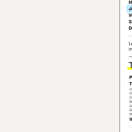
M
J
V
S
D
L
m
P
T
V
V
D
B
A
G
M
V