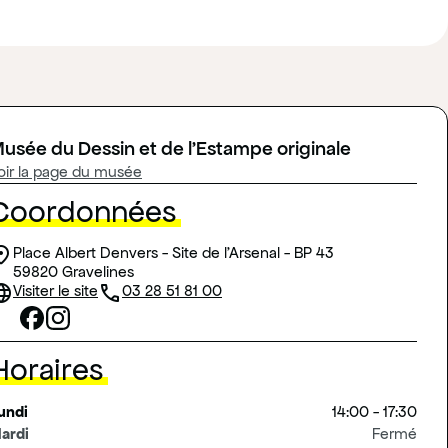
usée du Dessin et de l'Estampe originale
oir la page du musée
Coordonnées
ion_on
Adresse
Place Albert Denvers - Site de l'Arsenal - BP 43
59820 Gravelines
guage
phone
(nouvelle fenêtre)
Site web
Visiter le site
Téléphone
03 28 51 81 00
éseaux sociaux
Horaires
undi
14:00 - 17:30
ardi
Fermé