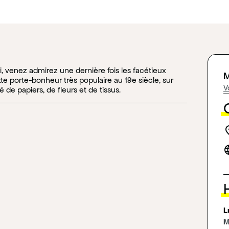
i, venez admirez une dernière fois les facétieux
M
te porte-bonheur très populaire au 19e siècle, sur
V
 de papiers, de fleurs et de tissus.
locat
lan
R
L
M