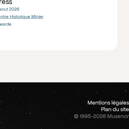
ress
aout 2026
ntre Historique Minier
warde
Mentions légales
Plan du site
© 1995-2026 Musenor