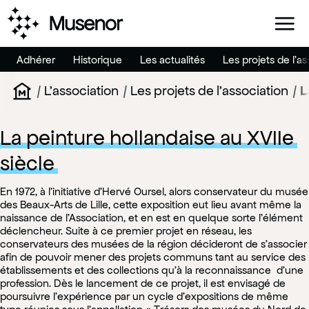
menu
Aller au pied de page
Aller au menu
Aller au contenu
Adhérer
Historique
Les actualités
Les projets de l'as
museum
/
L'association
/
Les projets de l'association
/
L
Page d'accueil
La peinture hollandaise au XVIIe
siècle
En 1972, à l’initiative d’Hervé Oursel, alors conservateur du musée
des Beaux-Arts de Lille, cette exposition eut lieu avant même la
naissance de l’Association, et en est en quelque sorte l’élément
déclencheur. Suite à ce premier projet en réseau, les
conservateurs des musées de la région décideront de s’associer
afin de pouvoir mener des projets communs tant au service des
établissements et des collections qu’à la reconnaissance d’une
profession. Dès le lancement de ce projet, il est envisagé de
poursuivre l’expérience par un cycle d’expositions de même