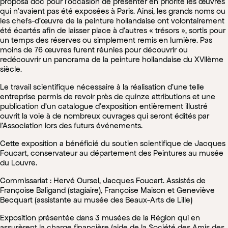
proposa doc pour l’occasion de présenter en priorité les œuvres
qui n’avaient pas été exposées à Paris. Ainsi, les grands noms ou
les chefs-d’œuvre de la peinture hollandaise ont volontairement
été écartés afin de laisser place à d’autres « trésors », sortis pour
un temps des réserves ou simplement remis en lumière. Pas
moins de 76 œuvres furent réunies pour découvrir ou
redécouvrir un panorama de la peinture hollandaise du XVIIème
siècle.
Le travail scientifique nécessaire à la réalisation d’une telle
entreprise permis de revoir près de quinze attributions et une
publication d’un catalogue d’exposition entièrement illustré
ouvrit la voie à de nombreux ouvrages qui seront édités par
l’Association lors des futurs événements.
Cette exposition a bénéficié du soutien scientifique de Jacques
Foucart, conservateur au département des Peintures au musée
du Louvre.
Commissariat : Hervé Oursel, Jacques Foucart. Assistés de
Françoise Baligand (stagiaire), Françoise Maison et Geneviève
Becquart (assistante au musée des Beaux-Arts de Lille)
Exposition présentée dans 3 musées de la Région qui en
assurèrent la charge financière (aide de la Société des Amis des